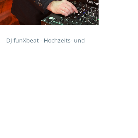
DJ funXbeat - Hochzeits- und
Event DJ
Michel Schulze
+49 (0) 174 777 6 999
info@funxbeat.de
Impressum & Datenschutz