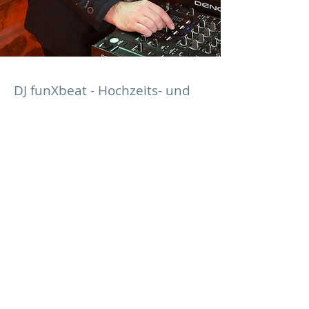
DJ funXbeat - Hochzeits- und
Event DJ
Michel Schulze
+49 (0) 174 777 6 999
info@funxbeat.de
Impressum & Datenschutz